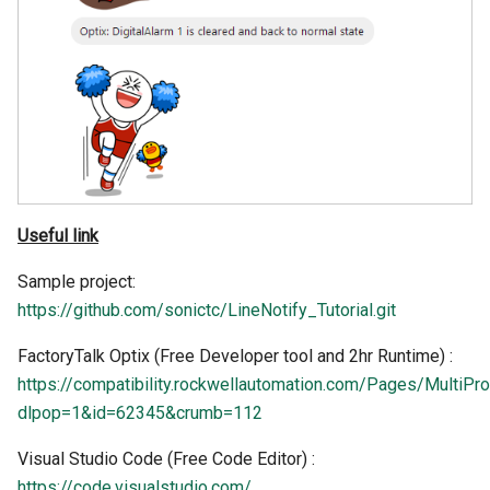
Useful link
Sample project:
https://github.com/sonictc/LineNotify_Tutorial.git
FactoryTalk Optix (Free Developer tool and 2hr Runtime) :
https://compatibility.rockwellautomation.com/Pages/MultiP
dlpop=1&id=62345&crumb=112
Visual Studio Code (Free Code Editor) :
https://code.visualstudio.com/