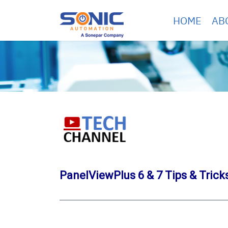
Skip
HOME
AB
to
content
PanelViewPlus 6 & 7 Tips & Trick