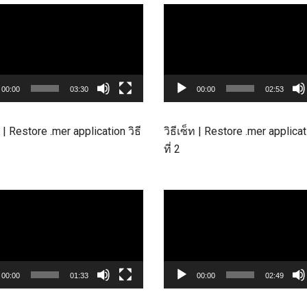
Video
Player
00:00
03:30
00:00
02:53
ท | Restore .mer application วิธี
วิธีเซ็ท | Restore .mer applicati
ที่ 2
Video
Player
Search
Search
for:
00:00
01:33
00:00
02:49