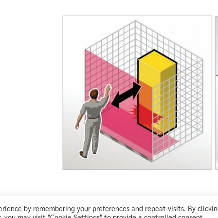
rience by remembering your preferences and repeat visits. By clicki
 you may visit "Cookie Settings" to provide a controlled consent.