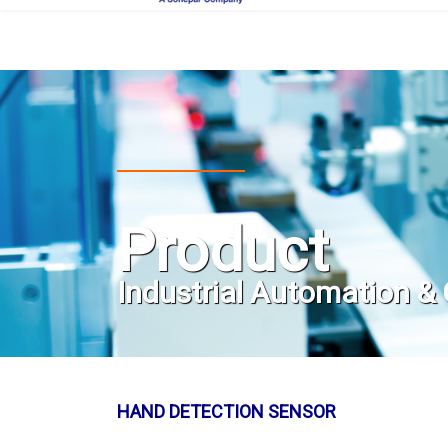
Skip
to
content
Product
Industrial Automation & 
HAND DETECTION SENSOR