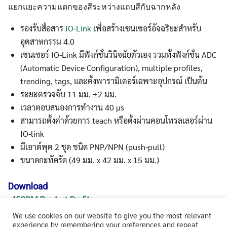
แยกแยะความแตกของสีระหว่างแถบสีกับฉากหลัง
รองรับสื่อสาร
IO-Link
เพื่อสร้างเซนเซอร์อัจฉริยะสำหรับ
อุตสาหกรรม 4.0
เซนเซอร์ IO-Link มีฟังก์ชั่นวินิจฉัยตัวเอง รวมทั้งฟังก์ชั่น ADC
(Automatic Device Configuration), multiple profiles,
trending, tags, และตั้งพารามิเตอร์เฉพาะอุปกรณ์ เป็นต้น
ระยะตรวจจับ 11 มม. ±2 มม.
เวลาตอบสนองการทำงาน 40 μs
สามารถตั้งค่าด้วยการ teach หรือตั้งผ่านคอนโทรลเลอร์ผ่าน
IO-link
มีเอาต์พุต 2 ชุด ชนิด PNP/NPN (push-pull)
ขนาดกะทัดรัด (49 มม. x 42 มม. x 15 มม.)
Download
-45CRM Product Profile
-45CRM Instalation Instruction
We use cookies on our website to give you the most relevant
experience by remembering your preferences and repeat
-45CRM IO-Link User Manual