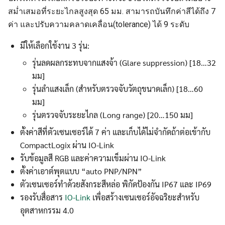
สม่ำเสมอที่ระยะไกลสูงสุด 65 มม. สามารถบันทึกค่าสีได้ถึง 7
ค่า และปรับความคลาดเคลื่อน(tolerance) ได้ 9 ระดับ
มีให้เลือกใช้งาน 3 รุ่น:
รุ่นลดผลกระทบจากแสงจ้า (Glare suppression) [18…32
มม]
รุ่นลำแสงเล็ก (สำหรับตรวจจับวัตถุขนาดเล็ก) [18…60
มม]
รุ่นตรวจจับระยะไกล (Long range) [20…150 มม]
ตั้งค่าสีที่ตัวเซนเซอร์ได้ 7 ค่า และเก็บได้ไม่จำกัดถ้าต่อเข้ากับ
CompactLogix ผ่าน IO-Link
รับข้อมูลสี RGB และค่าความเข็มผ่าน IO-Link
ตั้งค่าเอาต์พุตแบบ “auto PNP/NPN”
ตัวเซนเซอร์ทำด้วยสังกระสีหล่อ พิกัดป้องกัน IP67 และ IP69
รองรับสื่อสาร
IO-Link
เพื่อสร้างเซนเซอร์อัจฉริยะสำหรับ
อุตสาหกรรม 4.0