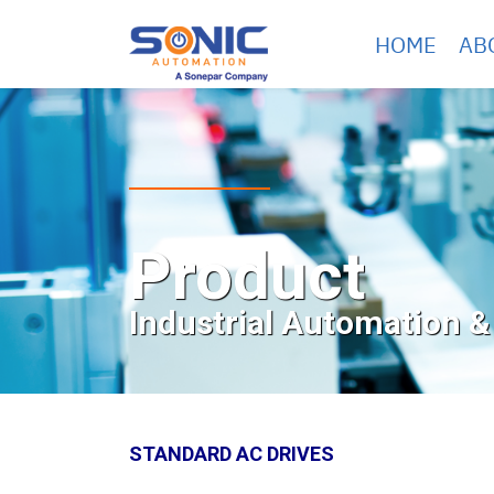
Skip
HOME
AB
to
content
Product
Industrial Automation &
STANDARD AC DRIVES